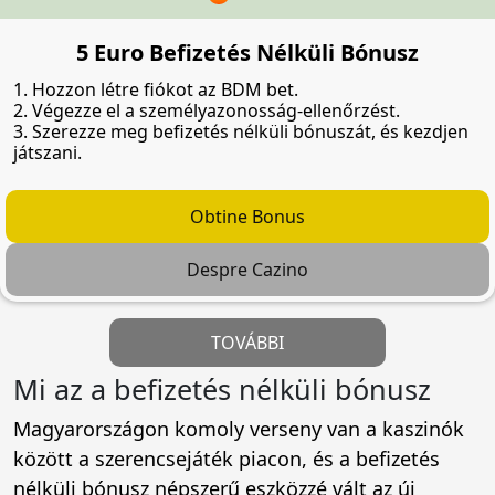
5 Euro Befizetés Nélküli Bónusz
1. Hozzon létre fiókot az BDM bet.
2. Végezze el a személyazonosság-ellenőrzést.
3. Szerezze meg befizetés nélküli bónuszát, és kezdjen
játszani.
Obtine Bonus
Despre Cazino
TOVÁBBI
Mi az a befizetés nélküli bónusz
Magyarországon komoly verseny van a kaszinók
között a szerencsejáték piacon, és a befizetés
nélküli bónusz népszerű eszközzé vált az új