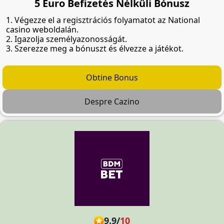
5 Euro Befizetés Nélküli Bónusz
1. Végezze el a regisztrációs folyamatot az National
casino weboldalán.
2. Igazolja személyazonosságát.
3. Szerezze meg a bónuszt és élvezze a játékot.
Obtine Bonus
Despre Cazino
9.9
/
10