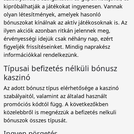
kipróbálhatják a játékokat ingyenesen. Vannak
olyan létesítmények, amelyek hasonló
bónuszokat kínálnak az aktív játékosoknak is. Az
ilyen akciók azonban ritkán jelennek meg,
érvényességi idejük csak néhány nap, ezért
figyeljék frissítéseinket. Mindig naprakész
információkkal rendelkezünk.
Típusai befizetés nélküli bónusz
kaszinó
Az adott bónusz típus elérhetősége a kaszinó
szabályaitól, valamint az általad használt
promóciós kódtól függ. A következőkben
közelebbről is megnézzük a befizetés nelkuli
bónuszok összes típusát.
Ingyen pörgetés