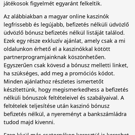
játékosok figyelmét egyaránt felkeltik.
Az alábbiakban a magyar online kaszinók
legfrissebb és legújabb, befizetés nélküli üdvözlő
üdvözlő bónusz befizetés nélkül listáját találod.
Ezek egy része exkluzív ajánlat, amely csak a mi
oldalunkon érhető el a kaszinókkal kötött
partnerprogramjainknak köszönhetően.
Egyszerűen csak kövesd a bónusz melletti linket,
ha szükséges, add meg a promóciós kódot.
Minden ajánlathoz részletes ismertetőt
készítettünk, hogy megismerkedhess a befizetés
nélküli bónuszok feltételeivel és szabályaival. A
feltételek teljesítése után kaszinó bónusz
befizetés nélkül, a nyereményt a bankszámládra
tudod majd kivenni.