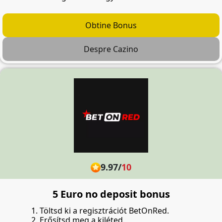
Obtine Bonus
Despre Cazino
9.97
/
10
5 Euro no deposit bonus
1. Töltsd ki a regisztrációt BetOnRed.
2. Erősítsd meg a kiléted.