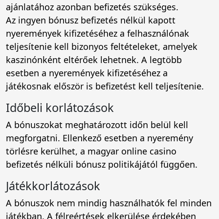
ajánlatához azonban befizetés szükséges.
Az ingyen bónusz befizetés nélkül kapott
nyeremények kifizetéséhez a felhasználónak
teljesítenie kell bizonyos feltételeket, amelyek
kaszinónként eltérőek lehetnek. A legtöbb
esetben a nyeremények kifizetéséhez a
játékosnak először is befizetést kell teljesítenie.
Időbeli korlátozások
A bónuszokat meghatározott időn belül kell
megforgatni. Ellenkező esetben a nyeremény
törlésre kerülhet, a magyar online casino
befizetés nélküli bónusz politikájától függően.
Játékkorlátozások
A bónuszok nem mindig használhatók fel minden
játékban. A félreértések elkerülése érdekében