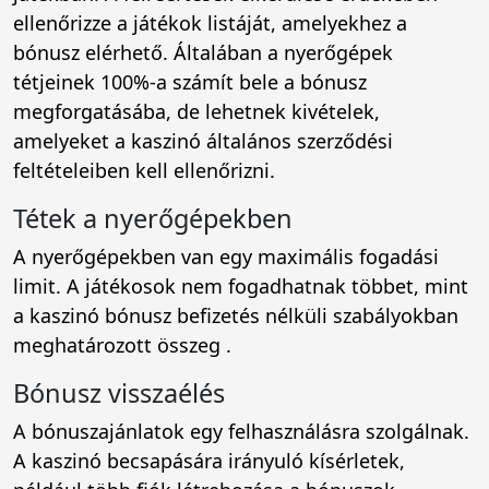
ellenőrizze a játékok listáját, amelyekhez a
bónusz elérhető. Általában a nyerőgépek
tétjeinek 100%-a számít bele a bónusz
megforgatásába, de lehetnek kivételek,
amelyeket a kaszinó általános szerződési
feltételeiben kell ellenőrizni.
Tétek a nyerőgépekben
A nyerőgépekben van egy maximális fogadási
limit. A játékosok nem fogadhatnak többet, mint
a kaszinó bónusz befizetés nélküli szabályokban
meghatározott összeg .
Bónusz visszaélés
A bónuszajánlatok egy felhasználásra szolgálnak.
A kaszinó becsapására irányuló kísérletek,