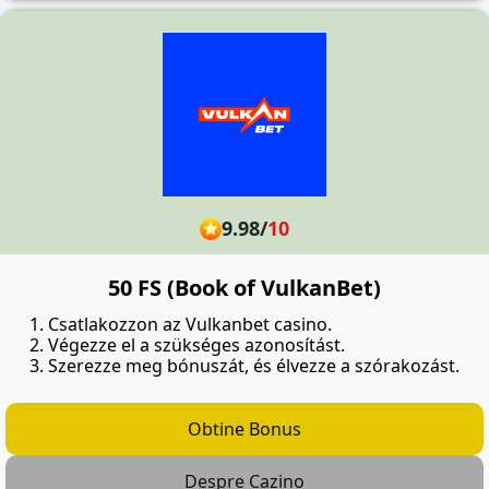
9.98
/
10
50 FS (Book of VulkanBet)
1. Csatlakozzon az Vulkanbet casino.
2. Végezze el a szükséges azonosítást.
3. Szerezze meg bónuszát, és élvezze a szórakozást.
Obtine Bonus
Despre Cazino