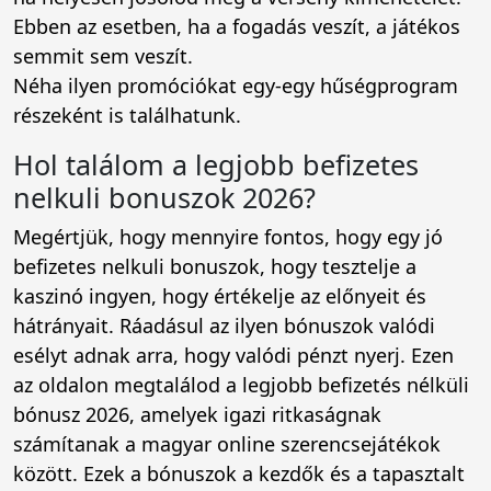
Ebben az esetben, ha a fogadás veszít, a játékos
semmit sem veszít.
Néha ilyen promóciókat egy-egy hűségprogram
részeként is találhatunk.
Hol találom a legjobb befizetes
nelkuli bonuszok 2026?
Megértjük, hogy mennyire fontos, hogy egy jó
befizetes nelkuli bonuszok, hogy tesztelje a
kaszinó ingyen, hogy értékelje az előnyeit és
hátrányait. Ráadásul az ilyen bónuszok valódi
esélyt adnak arra, hogy valódi pénzt nyerj. Ezen
az oldalon megtalálod a legjobb befizetés nélküli
bónusz 2026, amelyek igazi ritkaságnak
számítanak a magyar online szerencsejátékok
között. Ezek a bónuszok a kezdők és a tapasztalt